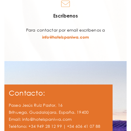
Escríbenos
Para contactar por email escríbenos a
info@hotelspaniwa.com
Contacto:
Paseo Jesús Ruiz Pastor, 16
Brihuega, Guadalajara, España. 19400
Email:
info@hotelspaniwa.com
Teléfono:
+34 949 28 12 99
|
+34 606 41 07 88